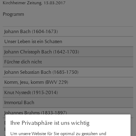
Kirchheimer Zeitung, 15.03.2017
Programm
Johann Bach (1604-1673)
Unser Leben ist ein Schatten
Johann Christoph Bach (1642-1703)
Fürchte dich nicht
Johann Sebastian Bach (1685-1750)
Komm, Jesu, komm (BWV 229)
Knut Nystedt (1915-2014)
Immortal Bach
Johannes Brahms (1833-1897)
Ihre Privatsphäre ist uns wichtig
Drei Motetten op. 110:
Ich aber bin elend
Um unsere Website für Sie optimal zu gestalten und
Ach arme Welt