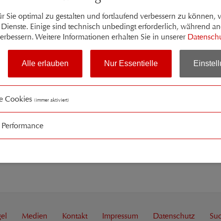
r Sie optimal zu gestalten und fortlaufend verbessern zu können,
Dienste. Einige sind technisch unbedingt erforderlich, während an
erbessern. Weitere Informationen erhalten Sie in unserer
Datenschu
Alle erlauben
Nur Essentielle
Einstel
le Cookies
(immer aktiviert)
/ Performance
d Hosting
ation
el
Medien
Kontakt
Impressum
Datenschutz
Su