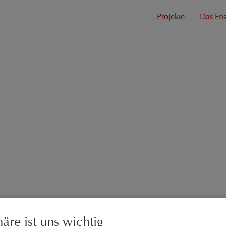
Projekte
Das En
häre ist uns wichtig