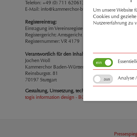
Telefon: +49 (0) 711 6206133
E-Mail: info@kammerchor-bw.de
Um unsere Website fü
Cookies und gezielte 
Registereintrag:
Nutzererfahrung zu v
Eintragung im Vereinsregister.
Registergericht: Amtsgericht Stuttgart
Registernummer: VR 4179
Verantwortlich für den Inhalt nach § 55 Abs. 2 RStV:
Jochen Woll
Essentiel
Kammerchor Baden-Württemberg
Reinsburgstr. 81
Analyse 
70197 Stuttgart
Gestaltung, Umsetzung, technische Administration un
togis information design - Büro für digitale Kommunik
Pressespieg