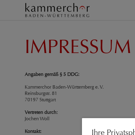
IMPRESSUM
Angaben gemäß § 5 DDG:
Kammerchor Baden-Württemberg e. V.
Reinsburgstr. 81
70197 Stuttgart
Vertreten durch:
Jochen Woll
Ihre Privatsp
Kontakt: