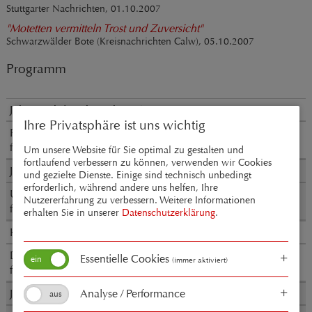
Stuttgarter Nachrichten, 01.10.2007
"Motetten vermitteln Trost und Zuversicht"
Schwarzwälder Bote (Kreisnachrichten Calw), 05.10.2007
Programm
Johann Christoph Bach (1642-1703)
Ihre Privatsphäre ist uns wichtig
Fürchte dich nicht
für fünfstimmigen Chor
Um unsere Website für Sie optimal zu gestalten und
fortlaufend verbessern zu können, verwenden wir Cookies
Johann Bach (1604-1673)
und gezielte Dienste. Einige sind technisch unbedingt
erforderlich, während andere uns helfen, Ihre
Unser Leben ist ein Schatten
Nutzererfahrung zu verbessern. Weitere Informationen
für sechsstimmigen Chor und Fernchor
erhalten Sie in unserer
Datenschutzerklärung
.
Heinrich Schütz (1585-1672)
Die mit Tränen säen (SWV 378)
Essentielle Cookies
(immer aktiviert)
für fünfstimmigen Chor
Johann Sebastian Bach (1685-1750)
Analyse / Performance