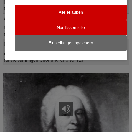
Fürchte dich nicht (BWV 228)
für zwei vierstimmige Chöre
Alle erlauben
Michael Bojesen (*1960)
Pater noster (1991)
Nur Essentielle
für fünfstimmigen Chor und Chorsolisten
Einstellungen speichern
Darius Milhaud (1892-1974)
Cantate de la guerre (op. 213, 1942)
für vierstimmigen Chor und Chorsolisten