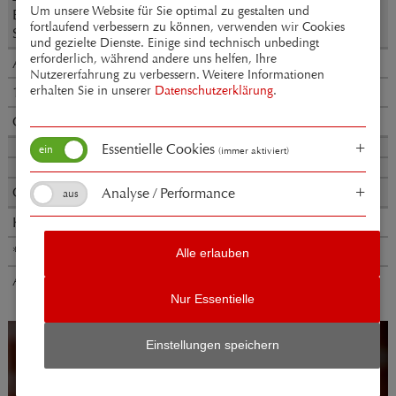
Um unsere Website für Sie optimal zu gestalten und
Es ist das Heil uns kommen her
fortlaufend verbessern zu können, verwenden wir Cookies
Schaffe in mir Gott
und gezielte Dienste. Einige sind technisch unbedingt
erforderlich, während andere uns helfen, Ihre
Anton Bruckner
Nutzererfahrung zu verbessern. Weitere Informationen
erhalten Sie in unserer
Datenschutzerklärung
.
1824-1896
Os justi meditabitur WAB 30 (1879)
Essentielle Cookies
(immer aktiviert)
Christus factus est WAB 11 (1884)
Analyse / Performance
Krzysztof Penderecki
*1933
Alle erlauben
Agnus Dei (1981)
Nur Essentielle
Einstellungen speichern