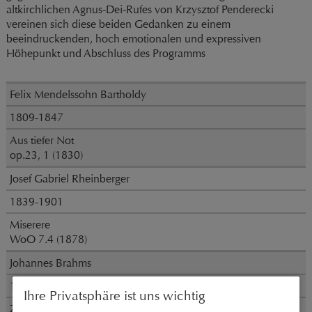
altkirchlichen Agnus-Dei-Rufes von Krzysztof Penderecki
vereinen sich diese beiden Gedanken zu einem
beeindruckenden, hoch emotionalen und expressiven
Höhepunkt und Abschluss des Programms
Felix Mendelssohn Bartholdy
1809-1847
Aus tiefer Not
op.23, 1 (1830)
Josef Gabriel Rheinberger
1839-1901
Miserere
WoO 7.4 (1878)
Johannes Brahms
1833-1897
Ihre Privatsphäre ist uns wichtig
Zwei Motetten op. 29 (1864)