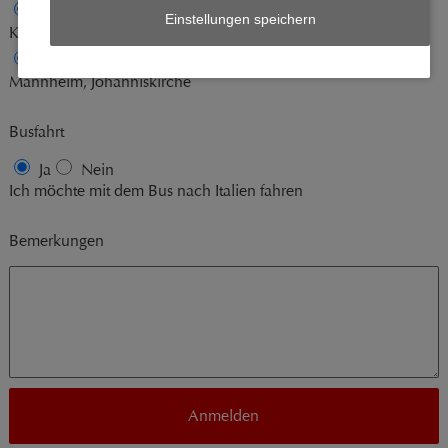
Ja
Nein
Sa 27.02.16
19.00 Uhr
Einstellungen speichern
Karlsruhe, Lukaskirche
Ja
Nein
So 28.02.16
17.00 Uhr
Mannheim, Johanniskirche
Busfahrt
Ja
Nein
Ich möchte mit dem Bus nach Italien fahren
Bemerkungen