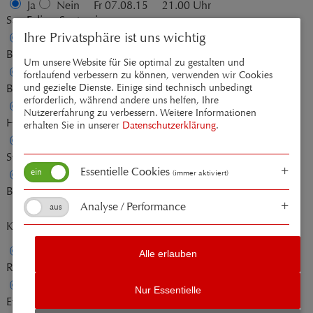
Ja
Nein
Fr 07.08.15
21.00 Uhr
San Felice, Santuario
Ihre Privatsphäre ist uns wichtig
Ja
Nein
Sa 08.08.15
21.00 Uhr
Bardolino-Cisano, Parrocchia
Um unsere Website für Sie optimal zu gestalten und
Ja
Nein
Sa 19.09.15
19.00 Uhr
fortlaufend verbessern zu können, verwenden wir Cookies
und gezielte Dienste. Einige sind technisch unbedingt
Bad Mergentheim, Schlosskirche
erforderlich, während andere uns helfen, Ihre
Ja
Nein
So 20.09.15
20.00 Uhr
Nutzererfahrung zu verbessern. Weitere Informationen
Heidelberg, Friedenskirche
erhalten Sie in unserer
Datenschutzerklärung
.
Ja
Nein
Sa 26.09.15
20.00 Uhr
Stuttgart, Leonhardskirche
Essentielle Cookies
(immer aktiviert)
Ja
Nein
So 27.09.15
16.00 Uhr
Bad Liebenzell, St. Liobakirche
Analyse / Performance
Konzerte 2016
Ja
Nein
Sa 13.02.16
20.00 Uhr
Alle erlauben
Reichelsheim, Michaelskirche
Ja
Nein
So 14.02.16
17.00 Uhr
Nur Essentielle
Ettlingen, Herz-Jesu-Kirche