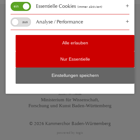
Essentielle Cookies
(immer aktiviert)
Pressespiegel
Medien
Kontakt
Impressum
Analyse / Performance
Datenschutz
Suche
Alle erlauben
Mit freundlicher Unterstützung von:
Kulturamt der Stadt
Nur Essentielle
Einstellungen speichern
Ministerium für Wissenschaft,
Forschung und Kunst Baden-Württemberg
© 2026 Kammerchor Baden-Württemberg
powered by
togis