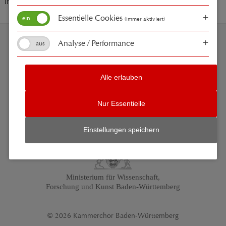
Internazionale di musica in Italien.
Essentielle Cookies
(immer aktiviert)
Analyse / Performance
Pressespiegel
Medien
Kontakt
Impressum
Datenschutz
Suche
Alle erlauben
Mit freundlicher Unterstützung von:
Nur Essentielle
Kulturamt der Stadt
Einstellungen speichern
Ministerium für Wissenschaft,
Forschung und Kunst Baden-Württemberg
© 2026 Kammerchor Baden-Württemberg