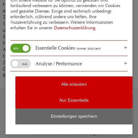
Hamburg
fortlaufend verbessern zu können, verwenden wir Cookies
seit 1987 Lehrer für Klavier und elektronische
und gezielte Dienste. Einige sind technisch unbedingt
erforderlich, während andere uns helfen, Ihre
Tasteninstrumente an der Musik-und Singschule Heidelberg
Nutzererfahrung zu verbessern. Weitere Informationen
1998-2008 Keyboarder und Arrangeur verschiedene Cover
erhalten Sie in unserer
Datenschutzerklärung
.
und Gala Bands
Seit 1999 Musical Director am Hotel „Europäischer Hof" in
Heidelberg
Essentielle Cookies
(immer aktiviert)
Arrangeur der Oper „Das Zauberwort“, Uraufführung in
Heidelberg 2006
2007-2009 Arrangeur und musikalischer Leiter der
Analyse / Performance
Chorprojekte „The World of Queen“ und „The Legends of
Rock“ der Chorgemeinschaft Speyer
Alle erlauben
Nur Essentielle
Pressespiegel
Medien
Kontakt
Impressum
Datenschutz
Suche
Einstellungen speichern
Mit freundlicher Unterstützung von: