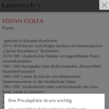
STEFAN GOLEA
Piano
- geboren in Bukarest (Rumänien)
1974-1978 Klavier- und Dirigier-Studium am Konservatorium
„Ciprian Porumbescu“ (Rumänien)
1978-1981 Musikalischer Direktor am Jugendtheater Piatra-
Neamt/Rumänien·
1981-1983 Korrepetitor beim Ballet Ensemble „Roland Petit“,
Marseille/Frankreich
1983-1987 Lehrer für Klavier und elektronische
Tasteninstrumente an der Musikschule Soltau
1983-1987 Musikalischer Leiter und Keyboarder der Gala-
Band „Made in Germany“
1985 Musikalischer Leiter auf dem Kreuzfahrtschiff „Maxim
Ihre Privatsphäre ist uns wichtig
Gorki“
1985 Keyboarder beim Musical „Cats“, Produktionsort
Um unsere Website für Sie optimal zu gestalten und