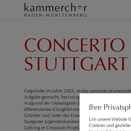
CONCERTO 
STUTTGART
Gegründet im Jahre 2003, ist das concerto strumentale 
Aufgabe gemacht, hervorragenden Chören ein verlässlic
Aufgrund der Vielseitigkeit der einzelnen Musiker i
Ihre Privatsp
differenziertes Klangbild entstehen zu lassen.
Gründer und Leiter des Ensembles ist der Stuttgarter 
Um unsere Website fü
Stuttgarter Jugendsinfonieorchesters. Aktuell ist er Mit
Cookies und gezielte 
Gehring in Crossover-Projekten aktiv unter anderem mi