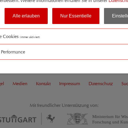
erbessern. Weitere Informationen erhalten Sie in unserer
Datenschu
ehring eine langjährige fruchtbare Zusammenarbeit.
Alle erlauben
Nur Essentielle
Einstel
le Cookies
(immer aktiviert)
/ Performance
el
Medien
Kontakt
Impressum
Datenschutz
Su
Mit freundlicher Unterstützung von:
Ministerium für Wis
Forschung und Kun