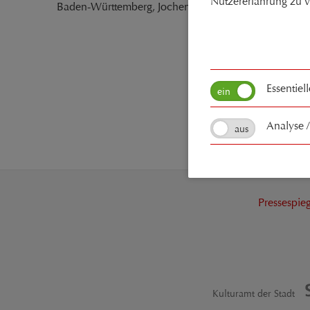
Nutzererfahrung zu v
Baden-Württemberg, Jochen Woll, verbindet Thomas G
Essentiel
Analyse 
Pressespieg
Kulturamt der Stadt