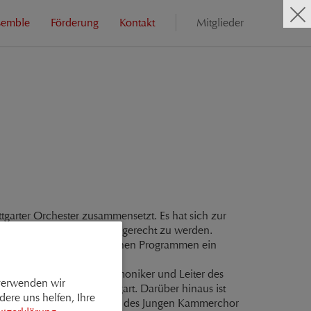
semble
Förderung
Kontakt
Mitglieder
ttgarter Orchester zusammensetzt. Es hat sich zur
sch informierten Spielweise gerecht zu werden.
mentarium bis hin zu modernen Programmen ein
ed der Stuttgarter Philharmoniker und Leiter des
 verwenden wir
nd im Bach Kollegium Stuttgart. Darüber hinaus ist
dere uns helfen, Ihre
 Peter Lehel. Mit dem Leiter des Jungen Kammerchor