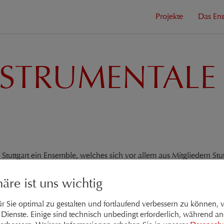
Projekte
Das En
STRUMENTALE
Stuttgart ein Ensemble, welches sich vor allem aus Mitgliedern Stu
her Partner zu sein und der jeweiligen Literatur mit einer histori
st es dem Ensemble möglich, von Besetzungen mit barockem Instru
häre ist uns wichtig
Geiger Thomas Gehring. Dieser war nach seinem Studium u. a. Mitgli
r Sie optimal zu gestalten und fortlaufend verbessern zu können,
glied im Orchester des Stuttgarter Staatstheaters, im Isen-Quartett u
Dienste. Einige sind technisch unbedingt erforderlich, während an
t Musikern aus der Stuttgarter Jazzszene wie Peter Schindler oder