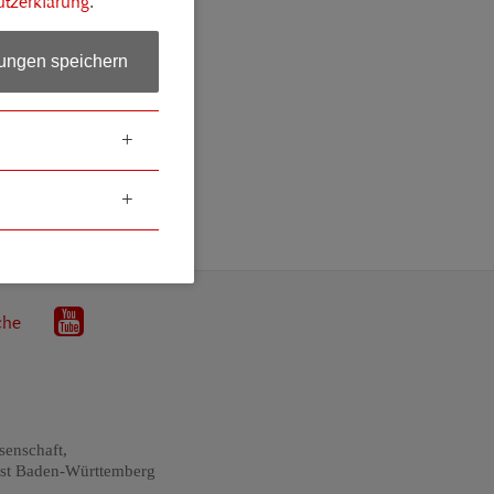
tzerklärung
.
lungen speichern
che
senschaft,
st Baden-Württemberg